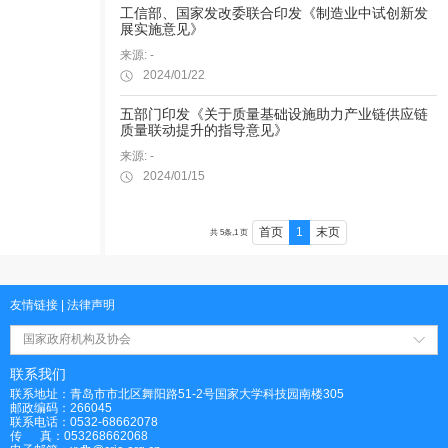
工信部、国家发改委联合印发《制造业中试创新发
展实施意见》
来源: -
2024/01/22
五部门印发《关于质量基础设施助力产业链供应链
质量联动提升的指导意见》
来源: -
2024/01/15
首页
1
末页
共 5条,1 页
友情链接
|
法律声明
国家政府机构及协会
联系我们
联系地址：青岛市市北区舞阳路51-2号国家大学科技园南楼305
邮政编码：266045
联系电话：0532-68662078
传 真：053268662068