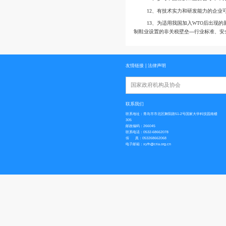
5、参加全国
6、优先优惠
题和扩大规模新建厂
7、可为各企
8、与权威性
9、为会员单
10、组织参
11、参与中
12、有技术
13、为适用
制鞋业设置的非关税
友情链接
|
法律声明
国家政府机构及协