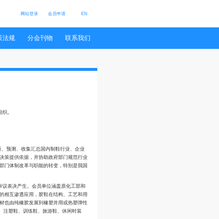
网站登录
会员申请
E
会员风采
行业数据
政策法规
分会刊物
联系
 来源: 本站
订阅
协会办和国家民政部归口管理的社会团体组织。
和桥梁作用，通过国内外鞋业市场调查、分析、预测、收集汇总国内制鞋行业、企业
料，提出行业发展规划建议等，为政府部门决策提供依据，并协助政府部门规范行
极贡献。随着社会主义市场经济发展和政府部门体制改革与职能的转变，特别是我