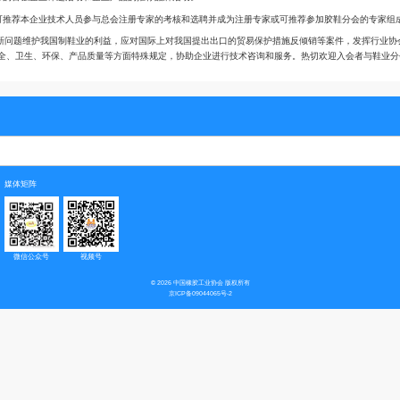
行业组织的各种产品展览会和信息发布会，为制鞋企业和相关原材料，鞋机等会员
参加由行业专家举办的胶鞋结构设计、配方、工艺培训班，进行专业人员资质认证
工艺布局，设备选型和试投产等项目。
业组织行业专家进行新产品、新材料、新设备的技术鉴定，推广宣传新产品。
鞋类产品质量检测站（实验室）联合举办产品达标认证推荐活动，宣传行业中优质
位参加评选国家级驰名商标和“中国名牌”产品称号等，出具评估意见和相关证明。
加中橡协开展的制鞋专业与国际间的各种技术交流和活动。
国橡胶工业协会每年举办的百强企业评选活动和企业产品的推荐品牌活动。
实力和研发能力的企业可推荐本企业技术人员参与总会注册专家的考核和选聘并成
我国加入WTO后出现的新问题维护我国制鞋业的利益，应对国际上对我国提出出口
壁垒
—
行业标准、安全、卫生、环保、产品质量等方面特殊规定，协助企业进行
会