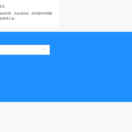
单位，提供产销洽谈和产品介绍宣传平台。
及组织行业专家开展咨询和技术、管理有偿服务，包括帮助企业解决质量，技术的
产品。
为注册专家或可推荐参加胶鞋分会的专家组成员。
的贸易保护措施反倾销等案件，发挥行业协会的作用，为企业抗诉，应对国外对我
技术咨询和服务。热切欢迎入会者与鞋业分会联系入会。