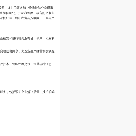
组建的，其理事长由总会考察推荐，理事会审议表决产生。会员单位涵盖原化工部
制鞋技术日新月异的发展和制鞋技术、材料的相互渗透应用，胶鞋在结构、工艺和
面发展到天然皮革、合成革与塑胶体，鞋底材也由纯橡胶发展到橡塑并用或热塑弹
括：各类专业运动鞋、布面胶鞋、胶面胶鞋、注塑鞋、训练鞋、旅游鞋、休闲时装
强行业管理和发展，应对入世后新形势，按照中橡协的要求和中橡协胶鞋分会理
机械、模具、原材料辅料生产企业，以及从事制鞋研究、开发和检验、教育的企事
章程，提出申请（填写入会申请表），经过审核批准，均可成为会员单位。一般会
一份，可优先在《中国橡胶鞋业》上介绍企业概况和进行鞋类及鞋机、模具、原材
告，了解和掌握全国行业的生产经营状况，实现信息共享，为企业生产经营和发展
共商行业发展大计，参与重大决议表决；进行技术、管理经验交流，沟通各种信息
业内相互学习，共同提高、共同发展。