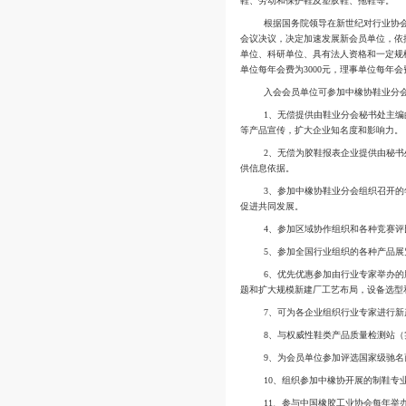
中橡协鞋业分
原农垦部、司法部与
料上发生了重大变化
体等高分子材料，打
鞋、劳动和保护鞋及
根据国务院领
会议决议，决定加速
单位、科研单位、具
单位每年会费为300
入会会员单位
1、无偿提供
等产品宣传，扩大企
2、无偿为胶
供信息依据。
3、参加中橡
促进共同发展。
4、参加区域