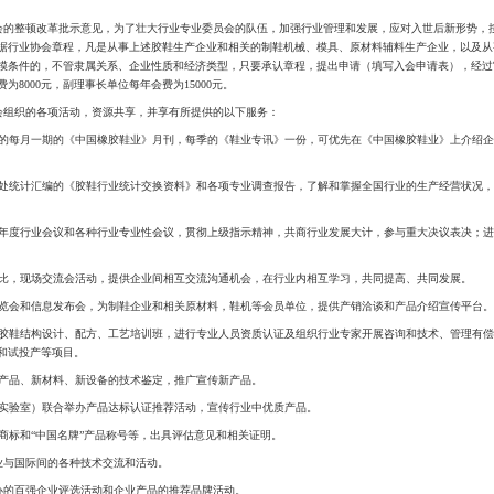
会成立于1985年，曾在国家民政部备案、登记。该行业专业委员会是以企业为主
解放军总后军工企业以及机械，纺织、助剂等系统的制鞋企业和相关企业。随着
，由单一的热硫化鞋工艺扩大到冷粘和注射多种工艺并存，鞋帮面料由布面、胶
破了过去传统胶鞋、布鞋、皮鞋、塑料鞋的“四鞋”分类范畴，目前胶鞋类产品包
塑胶鞋、拖鞋等。
导在新世纪对行业协会的整顿改革批示意见，为了壮大行业专业委员会的队伍，加
发展新会员单位，依据行业协会章程，凡是从事上述胶鞋生产企业和相关的制鞋
有法人资格和一定规模条件的，不管隶属关系、企业性质和经济类型，只要承认
0元，理事单位每年会费为8000元，副理事长单位每年会费为15000元。
可参加中橡协鞋业分会组织的各项活动，资源共享，并享有所提供的以下服务：
由鞋业分会秘书处主编的每月一期的《中国橡胶鞋业》月刊，每季的《鞋业专讯》
业知名度和影响力。
鞋报表企业提供由秘书处统计汇编的《胶鞋行业统计交换资料》和各项专业调查报
协鞋业分会组织召开的年度行业会议和各种行业专业性会议，贯彻上级指示精神，
协作组织和各种竞赛评比，现场交流会活动，提供企业间相互交流沟通机会，在行