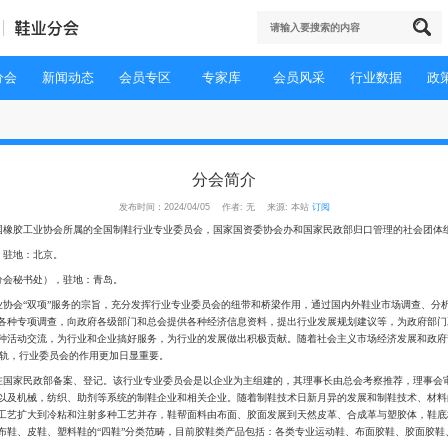
首页
关于分会
新闻动态
会员专区
专家库
会
>
分会简介
分会简介
发布时间：2024/04/05 作者: 无
协会鞋业分会，是中国橡胶工业协会所属的全国制鞋行业专业委员会，国家国资委
协会（简称中橡协），驻地：北京。
协会鞋业分会（简称分会秘书处），驻地：青岛。
会遵循我国现阶段行业协会“双项”服务的宗旨，充分发挥行业专业委员会的纽带
势和状况，以及开展各种专项调查，向政府各级部门和总会提供各种经济信息资
；同时通过信息和各种活动交流，为行业和企业搞好服务，为行业的发展做出积
的管理将日趋与国际接轨，行业委员会的作用更加日显重要。