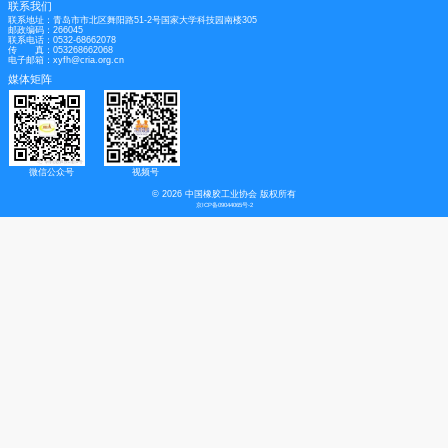
胶粉
24目
山东
1880
1880
硬脂酸
国产一级酸
华东
10200
10200
双胶纸
70g
山东
4900
4900
双铜纸
157g
山东
5100
5100
------
免责声明：协会力求对使用的信息准确、信息所述内容及观点的客观公正，但不保
更。此信息仅供客户作为参考，并不构成对客户的直接决策建议，客户不应以此取
数据来源：隆众资讯
友情链接
|
法律声明
国家政府机构及协会
联系我们
联系地址：青岛市市北区舞阳路51-2号国家大学科技园南楼305
邮政编码：266045
联系电话：0532-68662078
传 真：053268662068
电子邮箱：xyfh@cria.org.cn
媒体矩阵