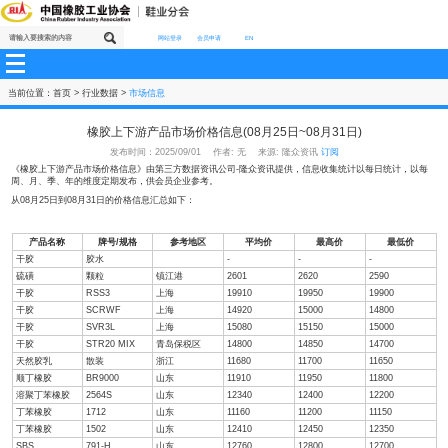
网站登录
会员申请
EN
当前位置：
首页
>
行业数据
>
市场信息
橡胶上下游产品市场价格信息(08月25日~08月3
发布时间：2025/09/01 作者: 无 来源: 隆众资讯
订阅
《橡胶上下游产品市场价格信息》由第三方数据资讯公司-隆众资讯提供，信息收
周、月、季、年的维度定期发布，供会员企业参考。
从08月25日到08月31日的价格信息汇总如下：
产品名称
牌号/规格
参考地区
平均价
最高
干胶
胶水
-
-
硫磺
颗粒
镇江港
2601
2620
干胶
RSS3
上海
19910
19950
干胶
SCRWF
上海
14920
15000
干胶
SVR3L
上海
15080
15150