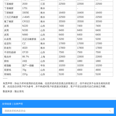
干胶
STR20 MIX
青岛保税区
14800
14850
天然胶乳
散装
浙江
11680
11700
顺丁橡胶
BR9000
山东
11910
11950
溶聚丁苯橡胶
2564S
山东
12340
12400
丁苯橡胶
1712
山东
11160
11200
丁苯橡胶
1502
山东
12410
12450
SBS
791-H
山东
12760
12800
丁基橡胶
2030
江苏
22500
22500
丁基橡胶
1751
衡水
-
-
丁腈橡胶
3305E
衡水
16400
16400
三元乙丙橡胶
J-4045
衡水
22500
22500
氯丁橡胶
CR322
衡水
35500
35500
炭黑
N220
山东
7400
7400
炭黑
N330
山东
6400
6400
炭黑
N660
山东
6400
6400
白炭黑
沉淀法橡胶级
山东
5200
5200
促进剂
CZ
衡水
17000
17000
防老剂
4020
衡水
17800
17800
不溶性硫磺
OT20
山东
7500
7500
氧化锌
99.7%
上海
22600
22600